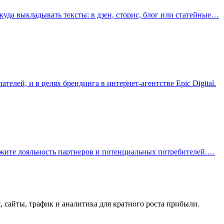
куда выкладывать тексты: в дзен, сторис, блог или статейные…
лей, и в целях брендинга в интернет-агентстве Epic Digital.
лужите лояльность партнеров и потенциальных потребителей.…
, сайты, трафик и аналитика для кратного роста прибыли.