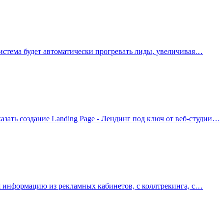
истема будет автоматически прогревать лиды, увеличивая…
азать создание Landing Page - Лендинг под ключ от веб-студии…
ая информацию из рекламных кабинетов, с коллтрекинга, с…